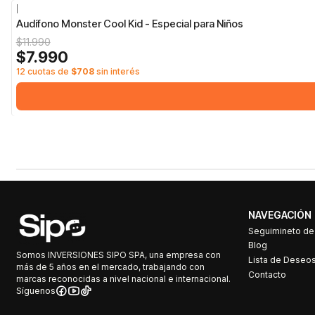
|
-33%
OFF
Audífono Monster Cool Kid - Especial para Niños
$11.990
$7.990
12 cuotas de
$708
sin interés
NAVEGACIÓN
Seguimineto d
Blog
Somos INVERSIONES SIPO SPA, una empresa con
Lista de Deseo
más de 5 años en el mercado, trabajando con
Contacto
marcas reconocidas a nivel nacional e internacional.
Síguenos