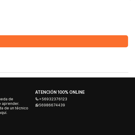
ATENCIÓN 100% ONLINE
ueda de
+56932376123
e aprender.
56986674439
a de un técnico
quí.