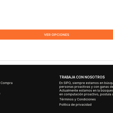
VER OPCIONES
TRABAJA CON NOSOTROS
e Compra
En SIPO, siempre estamos en búsq
personas proactivas y con ganas d
Actualmente estamos en la búsqued
s
en computación proactivo, postula a
Términos y Condiciones
Política de privacidad