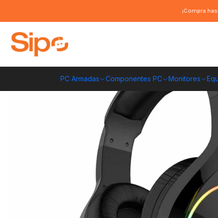
Inicio
Computación y Gamers
Audífonos
Audífono gamer Gamenote -
¡Compra hast
PC Armadas
Componentes PC
Monitores
Equ