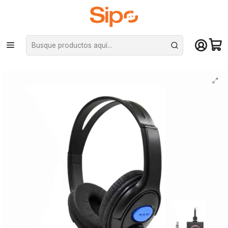
¡Compra hasta mediodía y recibe hoy! De lunes a sábado en el gran
Santiago. Envío gratis desde $29.990
Inicio
Computación y Gamers
Audífonos
Audífono Gamer Dblue DBAGM41 para PS4/PC/Celular/Tablet