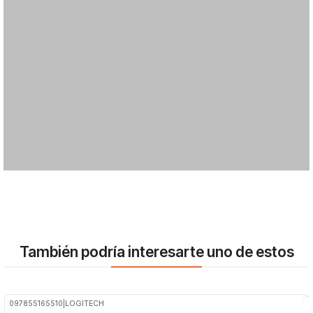
También podría interesarte uno de estos
097855165510
|
LOGITECH
-42%
OFF