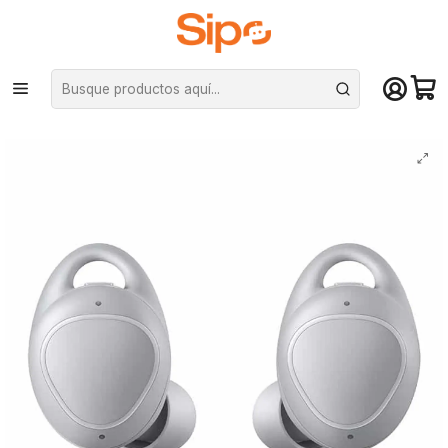
¡Compra hasta mediodía y recibe hoy! De lunes a sábado en el gran
Santiago. Envío gratis desde $29.990
Inicio
Computación y Gamers
Audífonos
AUDIFONO BT GEAR ICONX - gris (DBG828GR)