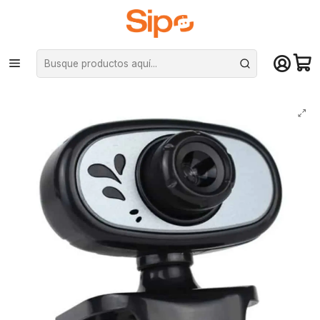
¡Compra hasta mediodía y recibe hoy! De lunes a sábado en el gran
Santiago. Envío gratis desde $29.990
Inicio
Computación y Gamers
Cámara Web
Webcam VGA con soporte para pantalla - conexión USB