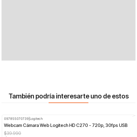
También podría interesarte uno de estos
097855070739
|
Logitech
-30%
OFF
Webcam Cámara Web Logitech HD C270 - 720p, 30fps USB
$39.990