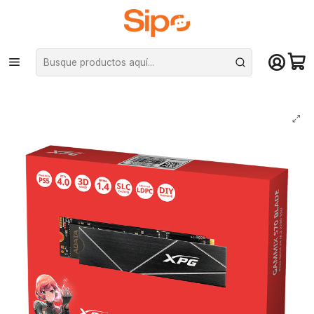
¡Compra hasta mediodía y recibe hoy! De lunes a sábado en el gran
Santiago. Envío gratis desde $29.990
Inicio
Componentes PC
Unidad de Estado Sólido (SSD)
M.2 PCIe NVMe
Unidad SSD XPG Gammix S70 Blade 2TB NVMe PCIe 4.0, 7.400MB/s