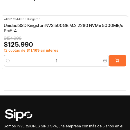
740617344806
|
Kingston
-19%
OFF
Unidad SSD Kingston NV3 500GB M.2 2280 NVMe 5000MB/s
PciE-4
$154.990
$125.990
12 cuotas de
$11.169
sin interés
Cantidad
Somos INVERSIONES SIPO SPA, una empresa con más de 5 años en el