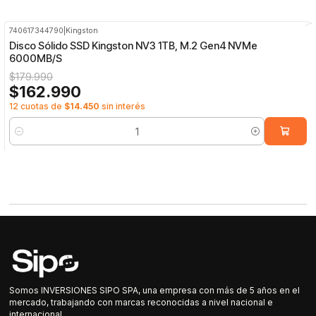
740617344790
|
Kingston
-9%
OFF
Disco Sólido SSD Kingston NV3 1TB, M.2 Gen4 NVMe
6000MB/S
$179.990
$162.990
12 cuotas de
$14.450
sin interés
Cantidad
Somos INVERSIONES SIPO SPA, una empresa con más de 5 años en el
mercado, trabajando con marcas reconocidas a nivel nacional e
internacional.