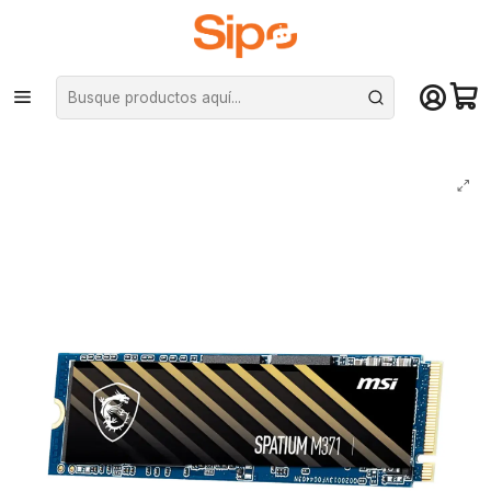
¡Compra hasta mediodía y recibe hoy! De lunes a sábado en el gran
Santiago. Envío gratis desde $29.990
Inicio
Componentes PC
Unidad de Estado Sólido (SSD)
M.2 PCIe NVMe
Unidad SSD MSI Spatium M371 500GB NVMe M.2 PciE-3 2200 MB/s