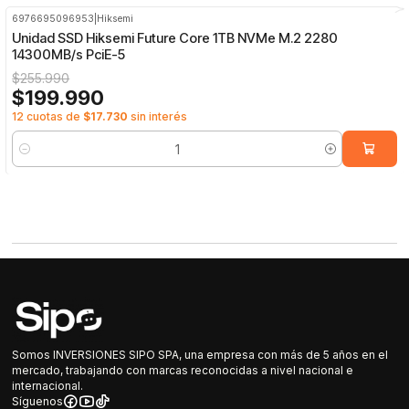
6976695096953
|
Hiksemi
-22%
OFF
Unidad SSD Hiksemi Future Core 1TB NVMe M.2 2280
14300MB/s PciE-5
$255.990
$199.990
12 cuotas de
$17.730
sin interés
Cantidad
Somos INVERSIONES SIPO SPA, una empresa con más de 5 años en el
mercado, trabajando con marcas reconocidas a nivel nacional e
internacional.
Síguenos