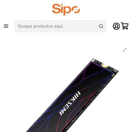
¡Compra hasta mediodía y recibe hoy! De lunes a sábado en el gran
Santiago. Envío gratis desde $29.990
Inicio
Componentes PC
Unidad de Estado Sólido (SSD)
M.2 PCIe NVMe
Unidad SSD Hiksemi Future Lite 2TB, 7100MB/s M.2 2280 PciE-4