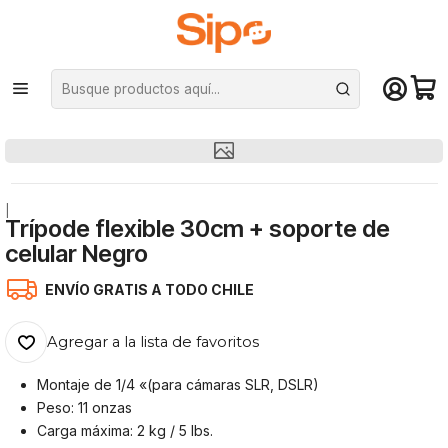
¡Compra hasta mediodía y recibe hoy! De lunes a sábado en el gran
Santiago. Envío gratis desde $29.990
Inicio
Otras categorías
Trípodes
Trípode flexible 30cm + soporte de celular Negro
|
Trípode flexible 30cm + soporte de
celular Negro
ENVÍO GRATIS A TODO CHILE
Agregar a la lista de favoritos
Montaje de 1/4 «(para cámaras SLR, DSLR)
Peso: 11 onzas
Carga máxima: 2 kg / 5 lbs.