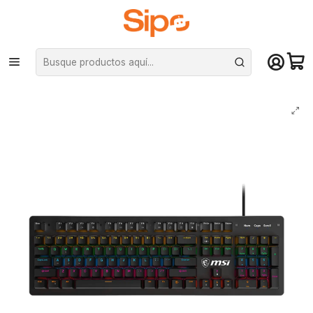
¡Compra hasta mediodía y recibe hoy! De lunes a sábado en el gran
Santiago. Envío gratis desde $29.990
Inicio
Computación y Gamers
Teclados
Mecánicos
Teclado Gamer Mécanico MSI FORGE GK300, Blue Switch, RGB, US