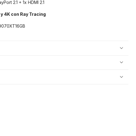
yPort 2.1 + 1x HDMI 2.1
 y 4K con Ray Tracing
070XT16GB