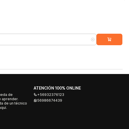
ATENCIÓN 100% ONLINE
ueda de
+56932376123
e aprender.
56986674439
a de un técnico
quí.