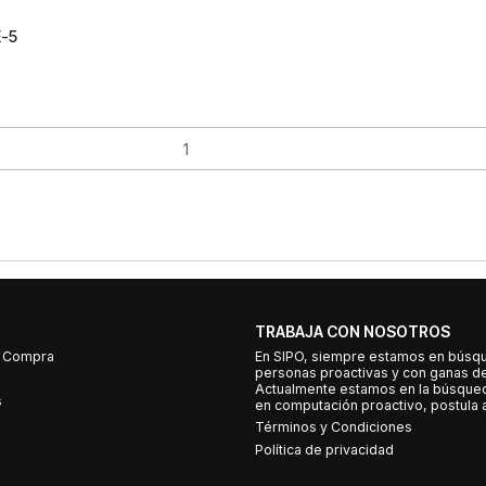
E-5
TRABAJA CON NOSOTROS
e Compra
En SIPO, siempre estamos en búsq
personas proactivas y con ganas d
Actualmente estamos en la búsqued
s
en computación proactivo, postula a
Términos y Condiciones
Política de privacidad