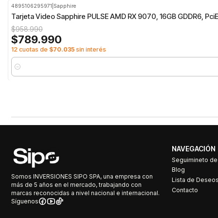
4895106295971
|
Sapphire
-18%
OFF
Tarjeta Video Sapphire PULSE AMD RX 9070, 16GB GDDR6, Pci
$958.990
$789.990
12 cuotas de
$70.035
sin interés
Cantidad
NAVEGACIÓN
Seguimineto d
Blog
Somos INVERSIONES SIPO SPA, una empresa con
Lista de Deseo
más de 5 años en el mercado, trabajando con
Contacto
marcas reconocidas a nivel nacional e internacional.
Síguenos