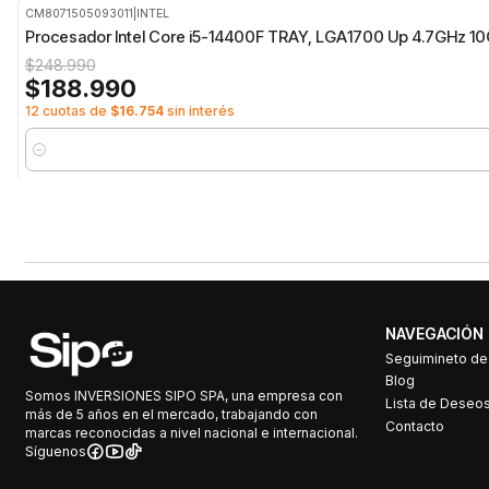
CM8071505093011
|
INTEL
-24%
OFF
Procesador Intel Core i5-14400F TRAY, LGA1700 Up 4.7GHz 10C
$248.990
$188.990
12 cuotas de
$16.754
sin interés
Cantidad
NAVEGACIÓN
Seguimineto d
Blog
Somos INVERSIONES SIPO SPA, una empresa con
Lista de Deseo
más de 5 años en el mercado, trabajando con
Contacto
marcas reconocidas a nivel nacional e internacional.
Síguenos