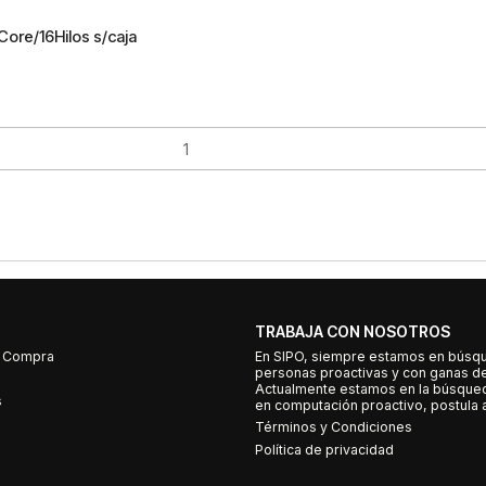
ore/16Hilos s/caja
TRABAJA CON NOSOTROS
e Compra
En SIPO, siempre estamos en búsq
personas proactivas y con ganas d
Actualmente estamos en la búsqued
s
en computación proactivo, postula a
Términos y Condiciones
Política de privacidad