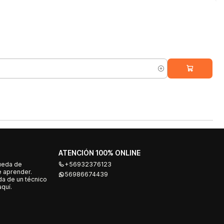
ATENCIÓN 100% ONLINE
ueda de
+56932376123
e aprender.
56986674439
a de un técnico
quí.