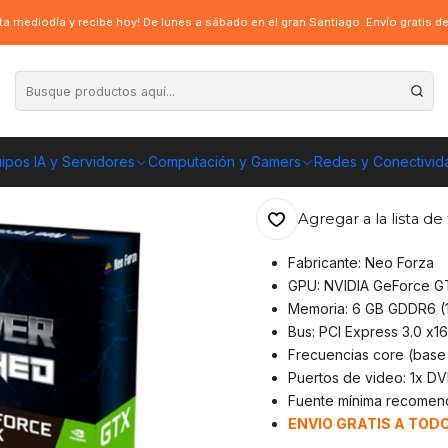
ráfica Neo Forza Nvidia GTX 1660 Super 6GB GDDR6
a mediodía y recibe hoy! De lunes a sábado en el gran Santiago. Envío gratis 
|
Tarjeta gráfica
6GB GDDR6
ipos IA y Servidores
Computación y Gamers
Redes y Conectivid
ENVÍO GRATIS A TOD
Agregar a la lista de 
Fabricante: Neo Forza
GPU: NVIDIA GeForce 
Memoria: 6 GB GDDR6 (1
Bus: PCI Express 3.0 x16
Frecuencias core (base 
Puertos de video: 1x DVI
Fuente mínima recome
ENVIO GRATIS A TODO