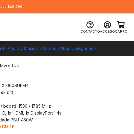
desde $29.990
 Neo Forza Nvidia GTX 1660 Super
CONTACTO
ACCESO
CARRO
ad
Audio y Música
Marcas
Otras Categorías
O CHILE
favoritos
GTX1660SUPER
92 bit)
/ boost): 1530 / 1785 MHz
-D, 1x HDMI, 1x DisplayPort 1.4a
ndada PSU: 450W
 CHILE