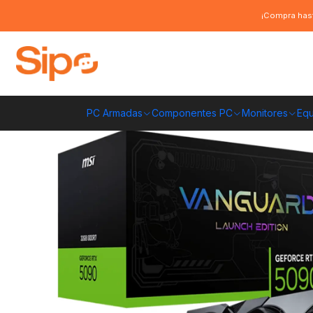
Inicio
Componentes PC
Tarjeta de vídeo
Nvidia GeForce
Tarjeta 
¡Compra hast
PC Armadas
Componentes PC
Monitores
Equ