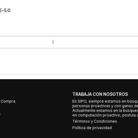
E-5.0
TRABAJA CON NOSOTROS
e Compra
En SIPO, siempre estamos en búsq
personas proactivas y con ganas d
Actualmente estamos en la búsqued
s
en computación proactivo, postula a
Términos y Condiciones
Política de privacidad