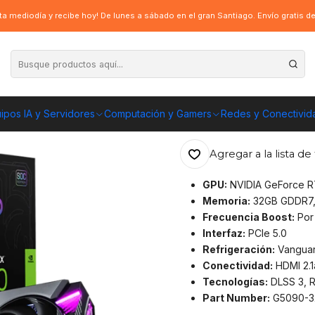
de Video MSI RTX 5090 32G VANGUARD SOC LAUNCH EDITION
a mediodía y recibe hoy! De lunes a sábado en el gran Santiago. Envío gratis 
|
Tarjeta de Vid
LAUNCH EDITI
ipos IA y Servidores
Computación y Gamers
Redes y Conectivid
ENVÍO GRATIS A TOD
Agregar a la lista de 
GPU:
NVIDIA GeForce 
Memoria:
32GB GDDR7, 
Frecuencia Boost:
Por 
Interfaz:
PCIe 5.0
Refrigeración:
Vanguard
Conectividad:
HDMI 2.1a
Tecnologías:
DLSS 3, R
Part Number:
G5090-3