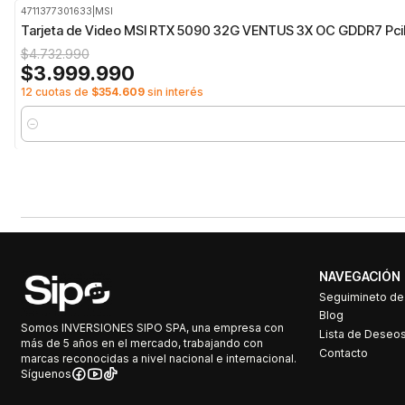
4711377301633
|
MSI
-15%
OFF
Tarjeta de Video MSI RTX 5090 32G VENTUS 3X OC GDDR7 Pci
$4.732.990
$3.999.990
12 cuotas de
$354.609
sin interés
Cantidad
NAVEGACIÓN
Seguimineto d
Blog
Somos INVERSIONES SIPO SPA, una empresa con
Lista de Deseo
más de 5 años en el mercado, trabajando con
Contacto
marcas reconocidas a nivel nacional e internacional.
Síguenos