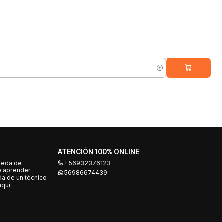
ATENCIÓN 100% ONLINE
ueda de
+56932376123
e aprender.
56986674439
a de un técnico
quí.