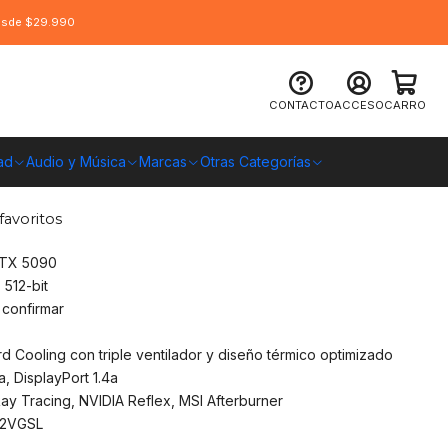
desde $29.990
eo MSI RTX 5090 32G VANGUARD SOC
CONTACTO
ACCESO
CARRO
ON
ad
Audio y Música
Marcas
Otras Categorías
O CHILE
favoritos
RTX 5090
512-bit
confirmar
 Cooling con triple ventilador y diseño térmico optimizado
, DisplayPort 1.4a
ay Tracing, NVIDIA Reflex, MSI Afterburner
2VGSL