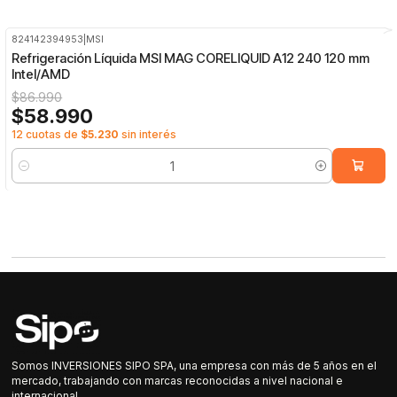
824142394953
|
MSI
-32%
OFF
Refrigeración Líquida MSI MAG CORELIQUID A12 240 120 mm
Intel/AMD
$86.990
$58.990
12 cuotas de
$5.230
sin interés
Cantidad
Somos INVERSIONES SIPO SPA, una empresa con más de 5 años en el
mercado, trabajando con marcas reconocidas a nivel nacional e
internacional.