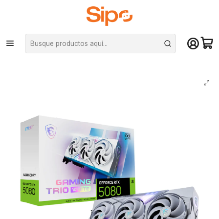
¡Compra hasta mediodía y recibe hoy! De lunes a sábado en el gran
Santiago. Envío gratis desde $29.990
Inicio
Componentes PC
Tarjeta de vídeo
Nvidia GeForce
Tarjeta de Video Msi RTX 5080 16G GAMING TRIO OC WHITE GDDR7
PciE-5