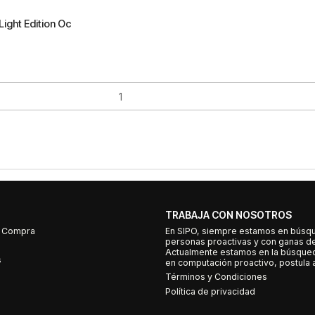
ight Edition Oc
TRABAJA CON NOSOTROS
e Compra
En SIPO, siempre estamos en búsq
personas proactivas y con ganas d
Actualmente estamos en la búsqued
s
en computación proactivo, postula a
Términos y Condiciones
Política de privacidad