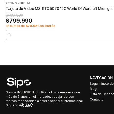
4711377423823
|
MSI
-41%
OFF
Tarjeta de Video MSI RTX 5070 12G World Of Warcraft Midnight L
$1.351.990
$799.990
12 cuotas de
$70.921
sin interés
Cantidad
NAVEGACIÓN
Seguimineto d
Blog
Somos INVERSIONES SIPO SPA, una empresa con
Lista de Deseo
más de 5 años en el mercado, trabajando con
Contacto
marcas reconocidas a nivel nacional e internacional.
Síguenos