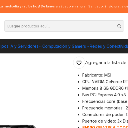
de Video MSI GeForce RTX 4060 VENTUS 2X OC 8GB GDDR6
a mediodía y recibe hoy! De lunes a sábado en el gran Santiago. Envío gratis 
|
Tarjeta de Vid
OC 8GB GDDR6
ipos IA y Servidores
Computación y Gamers
Redes y Conectivid
ENVÍO GRATIS A TOD
Agregar a la lista de 
Fabricante: MSI
GPU NVIDIA GeForce R
Memoria 8 GB GDDR6 (12
Bus PCI Express 4.0 x8
Frecuencias core (base 
Frecuencia memorias: 
Conectores de poder: 1
Puertos de video: 3x Dis
ENVIO GRATIS A TODO