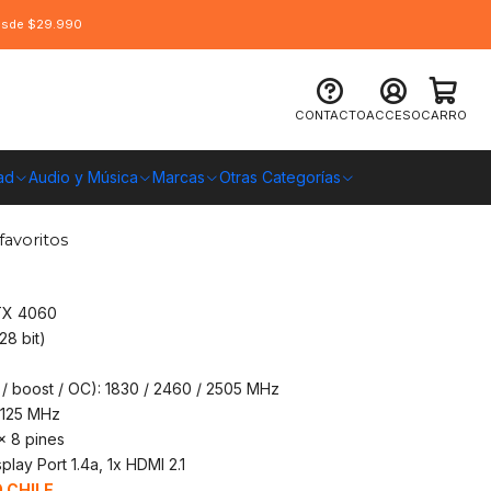
desde $29.990
eo MSI GeForce RTX 4060 VENTUS 2X
CONTACTO
ACCESO
CARRO
ad
Audio y Música
Marcas
Otras Categorías
O CHILE
favoritos
TX 4060
8 bit)
/ boost / OC): 1830 / 2460 / 2505 MHz
2125 MHz
x 8 pines
play Port 1.4a, 1x HDMI 2.1
 CHILE