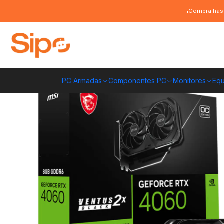
Inicio
Componentes PC
Tarjeta de vídeo
Nvidia GeForce
Tarjeta 
¡Compra hast
PC Armadas
Componentes PC
Monitores
Equ