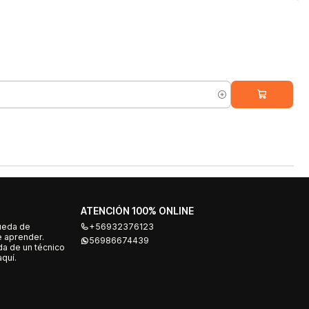
ATENCIÓN 100% ONLINE
ueda de
+56932376123
e aprender.
56986674439
a de un técnico
quí.