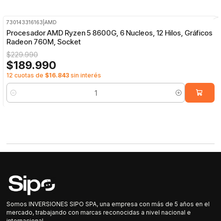
730143316163
|
AMD
-17%
OFF
Procesador AMD Ryzen 5 8600G, 6 Nucleos, 12 Hilos, Gráficos
Radeon 760M, Socket
$229.990
$189.990
12 cuotas de
$16.843
sin interés
Cantidad
Somos INVERSIONES SIPO SPA, una empresa con más de 5 años en el
mercado, trabajando con marcas reconocidas a nivel nacional e
internacional.