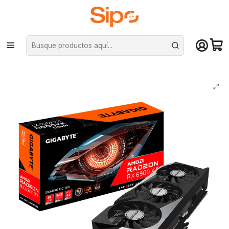
¡Compra hasta mediodía y recibe hoy! De lunes a sábado en el gran
Santiago. Envío gratis desde $29.990
Inicio
Componentes PC
Tarjeta de vídeo
AMD Radeon
Tarjeta de Video Gráfica Gigabyte AMD Radeon RX 6900 XT OC (16GB,
GDDR6, 4K)