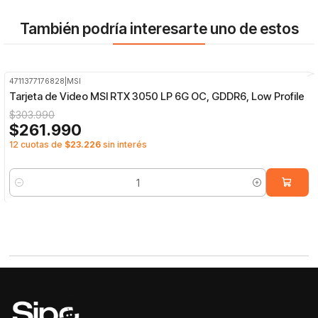
También podría interesarte uno de estos
4711377176828
|
MSI
-14%
OFF
Tarjeta de Video MSI RTX 3050 LP 6G OC, GDDR6, Low Profile
$303.990
$261.990
12 cuotas de
$23.226
sin interés
Cantidad