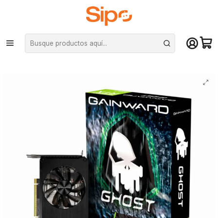
¡Compra hasta mediodía y recibe hoy! De lunes a sábado en el gran
Santiago. Envío gratis desde $29.990
Inicio
Componentes PC
Tarjeta de vídeo
Nvidia GeForce
Tarjeta de Video Gráfica Gainward GeForce RTX 3060 Ti Ghost 8GB
GDDR6, 256bit