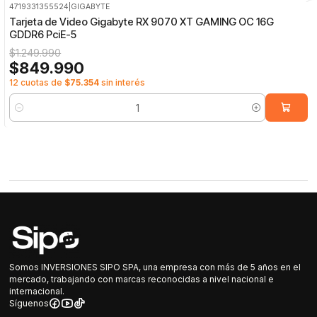
4719331355524
|
GIGABYTE
-32%
OFF
Tarjeta de Video Gigabyte RX 9070 XT GAMING OC 16G
GDDR6 PciE-5
$1.249.990
$849.990
12 cuotas de
$75.354
sin interés
Cantidad
Somos INVERSIONES SIPO SPA, una empresa con más de 5 años en el
mercado, trabajando con marcas reconocidas a nivel nacional e
internacional.
Síguenos