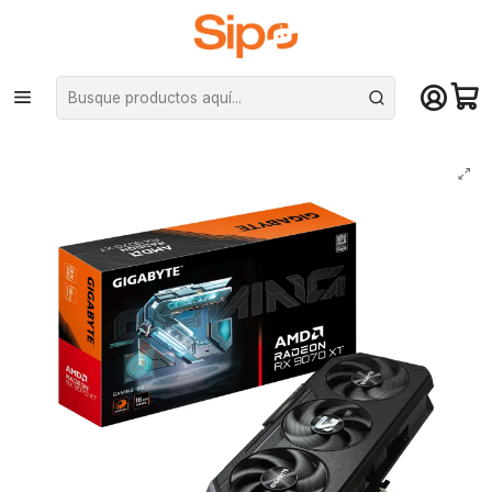
¡Compra hasta mediodía y recibe hoy! De lunes a sábado en el gran
Santiago. Envío gratis desde $29.990
Inicio
Componentes PC
Tarjeta de vídeo
AMD Radeon
Tarjeta de Video Gigabyte RX 9070 XT GAMING 16G GDDR6 PciE-5