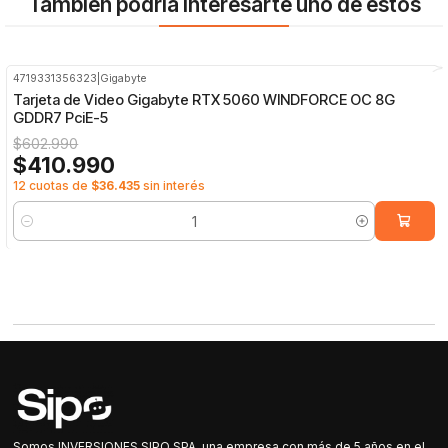
También podría interesarte uno de estos
4719331356323
|
Gigabyte
-32%
OFF
Tarjeta de Video Gigabyte RTX 5060 WINDFORCE OC 8G
GDDR7 PciE-5
$602.990
$410.990
12 cuotas de
$36.435
sin interés
Cantidad
Somos INVERSIONES SIPO SPA, una empresa con más de 5 años en el