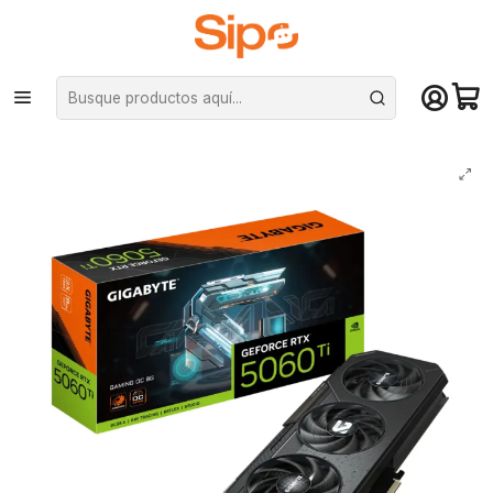
¡Compra hasta mediodía y recibe hoy! De lunes a sábado en el gran
Santiago. Envío gratis desde $29.990
Inicio
Componentes PC
Tarjeta de vídeo
Nvidia GeForce
Tarjeta de Video Gigabyte RTX 5060 Ti GAMING OC 8G GDDR7 PciE-5