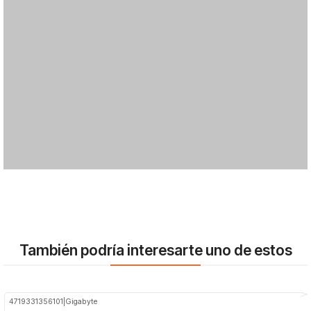
También podría interesarte uno de estos
4719331356101
|
Gigabyte
-11%
OFF