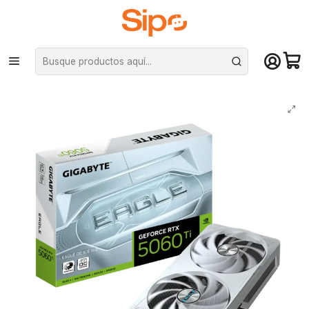
¡Compra hasta mediodía y recibe hoy! De lunes a sábado en el gran
Santiago. Envío gratis desde $29.990
Inicio
Componentes PC
Tarjeta de vídeo
Nvidia GeForce
Tarjeta de Video Gigabyte RTX 5060 Ti Eagle OC ICE 16G PciE-5