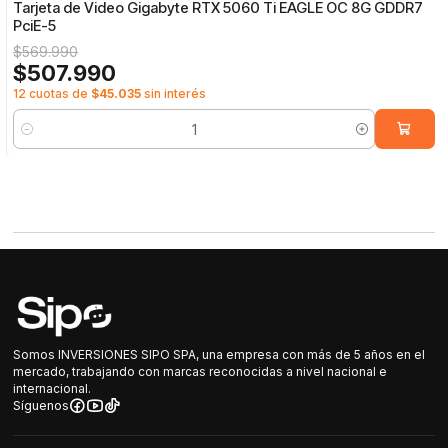
Tarjeta de Video Gigabyte RTX 5060 Ti EAGLE OC 8G GDDR7
PciE-5
$569.990
$507.990
12 cuotas de
$45.035
sin interés
Cantidad
Somos INVERSIONES SIPO SPA, una empresa con más de 5 años en el
mercado, trabajando con marcas reconocidas a nivel nacional e
internacional.
Síguenos