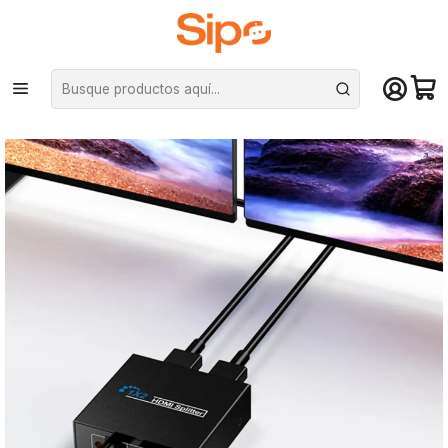
¡Compra hasta mediodía y recibe hoy! De lunes a sábado en el gran
Santiago. Envío gratis desde $29.990
Inicio
Monitores
Adaptadores de vídeo
Switch Hdmi 4k UDH, 2x1 Splitter de Video en Alta Calidad