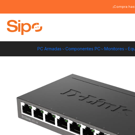
Inicio
Redes y conectividad
Routers
Switch D-Link DGS-108 8 Puerto
¡Compra hast
PC Armadas
Componentes PC
Monitores
Equ