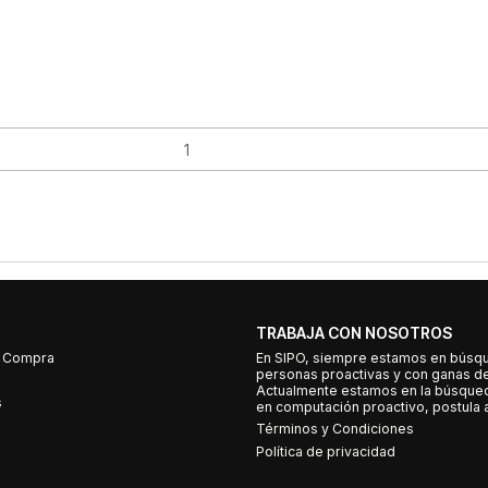
TRABAJA CON NOSOTROS
e Compra
En SIPO, siempre estamos en búsq
personas proactivas y con ganas d
Actualmente estamos en la búsqued
s
en computación proactivo, postula a
Términos y Condiciones
Política de privacidad