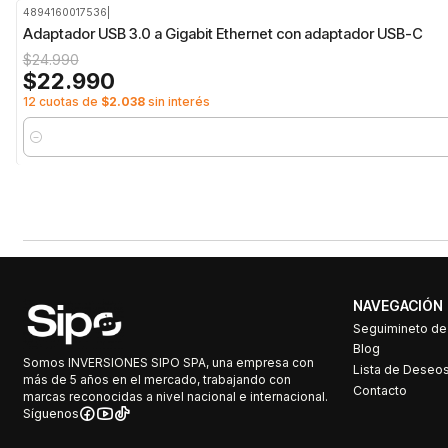
4894160017536
|
-8%
OFF
Adaptador USB 3.0 a Gigabit Ethernet con adaptador USB-C
$24.990
$22.990
12 cuotas de
$2.038
sin interés
Cantidad
NAVEGACIÓN
Seguimineto d
Blog
Somos INVERSIONES SIPO SPA, una empresa con
Lista de Deseo
más de 5 años en el mercado, trabajando con
Contacto
marcas reconocidas a nivel nacional e internacional.
Síguenos