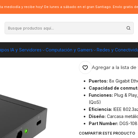
s Gigabit 1000 Mbps Metal Case
a mediodía y recibe hoy! De lunes a sábado en el gran Santiago. Envío gratis 
|
Switch D-Link D
Metal Case
ipos IA y Servidores
Computación y Gamers
Redes y Conectivid
ENVÍO GRATIS A TOD
Agregar a la lista de 
Puertos:
8x Gigabit Et
Capacidad de conmut
Funciones:
Plug & Play,
(QoS)
Eficiencia:
IEEE 802.3az
Diseño:
Carcasa metálica
Part Number:
DGS-108
COMPARTIR ESTE PRODUCTO