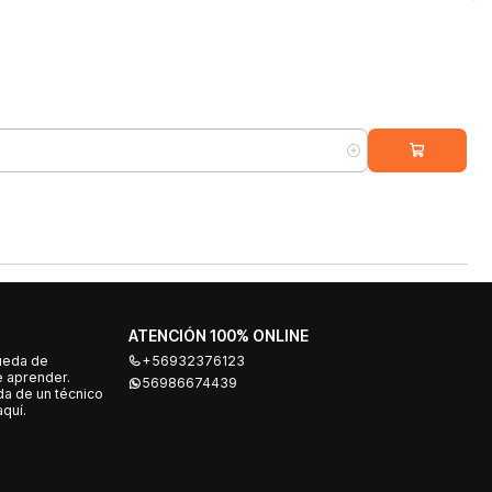
ATENCIÓN 100% ONLINE
ueda de
+56932376123
e aprender.
56986674439
a de un técnico
quí.