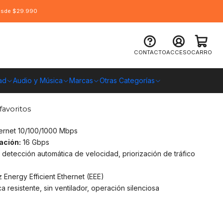
desde $29.990
GS-108 8 Puertos Gigabit 1000 Mbps
CONTACTO
ACCESO
CARRO
ad
Audio y Música
Marcas
Otras Categorías
O CHILE
favoritos
hernet 10/100/1000 Mbps
ación:
16 Gbps
 detección automática de velocidad, priorización de tráfico
 Energy Efficient Ethernet (EEE)
 resistente, sin ventilador, operación silenciosa