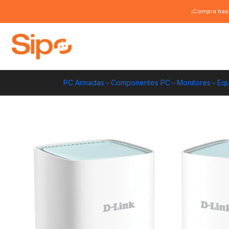
Inicio
Redes y conectividad
Routers
Router Sistema Wi-Fi Mesh D-Li
¡Compra hast
PC Armadas
Componentes PC
Monitores
Equ