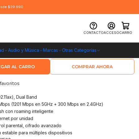
desde $29.990
Wi-Fi Mesh D-Link M15 AX1500 Wi-Fi
CONTACTO
ACCESO
CARRO
ad
Audio y Música
Marcas
Otras Categorías
O CHILE
GAR AL CARRO
COMPRAR AHORA
favoritos
2.11ax), Dual Band
Mbps (1201 Mbps en 5GHz + 300 Mbps en 2.4GHz)
h con roaming inteligente
ernet por unidad
ol parental, cifrado avanzado
estable para múltiples dispositivos