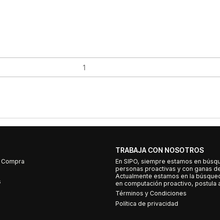
TRABAJA CON NOSOTROS
e Compra
En SIPO, siempre estamos en búsq
personas proactivas y con ganas d
Actualmente estamos en la búsqued
s
en computación proactivo, postula a
Términos y Condiciones
Política de privacidad