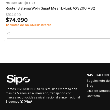
790069463013
|
D-LINK
-29%
OFF
Router Sistema Wi-Fi Smart Mesh D-Link AX3200 M32
$104.990
$74.990
12 cuotas de
$6.648
sin interés
Cantidad
NAVEGACIÓN
Seguimineto d
Blog
Somos INVERSIONES SIPO SPA, una empresa con
Lista de Deseo
más de 5 años en el mercado, trabajando con
Contacto
marcas reconocidas a nivel nacional e internacional.
Síguenos