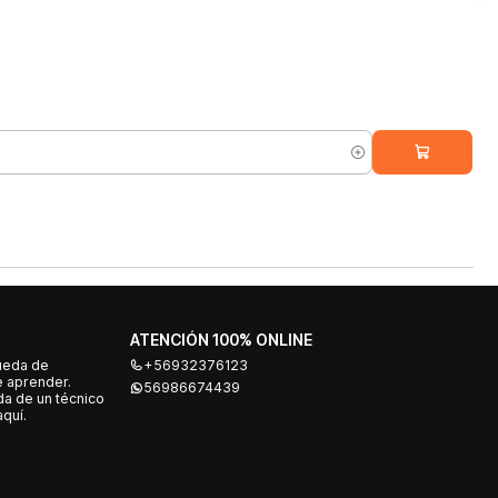
ATENCIÓN 100% ONLINE
ueda de
+56932376123
e aprender.
56986674439
a de un técnico
quí.