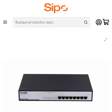
¡Compra hasta mediodía y recibe hoy! De lunes a sábado en el gran
Santiago. Envío gratis desde $29.990
Inicio
Redes y conectividad
Routers
Switch D-Link DGS-1008MP 8x puertos 10/100/1000Mbp PoEx 140W