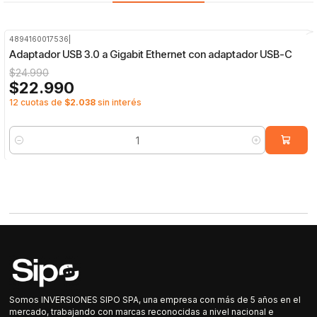
4894160017536
|
-8%
OFF
Adaptador USB 3.0 a Gigabit Ethernet con adaptador USB-C
$24.990
$22.990
12 cuotas de
$2.038
sin interés
Cantidad
Somos INVERSIONES SIPO SPA, una empresa con más de 5 años en el
mercado, trabajando con marcas reconocidas a nivel nacional e