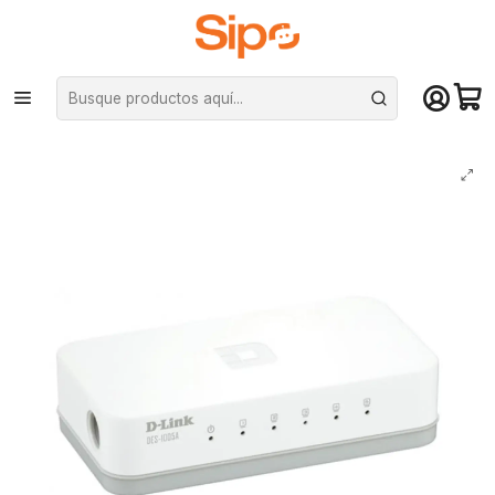
¡Compra hasta mediodía y recibe hoy! De lunes a sábado en el gran
Santiago. Envío gratis desde $29.990
Inicio
Redes y conectividad
Routers
Switch D-Link DES-1005A 5 puertos Fast Ethernet 10/100 Mbps