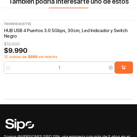
También podría interesarte uno de estos
7858816093776
|
-29%
OFF
HUB USB 4 Puertos 3.0 5Gbps, 30cm, Led Indicador y Switch
Negro
$13.990
$9.990
12 cuotas de
$886
sin interés
Cantidad
Somos INVERSIONES SIPO SPA, una empresa con más de 5 años en el