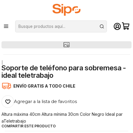
¡Compra hasta mediodía y recibe hoy! De lunes a sábado en el gran
Santiago. Envío gratis desde $29.990
Inicio
Otras categorías
Soporte celulares, tables y notebooks
Soporte de teléfono para sobremesa - ideal teletrabajo
|
Soporte de teléfono para sobremesa -
ideal teletrabajo
ENVÍO GRATIS A TODO CHILE
Agregar a la lista de favoritos
Altura máxima 40cm Altura mínima 30cm Color Negro Ideal par
aTeletrabajo
COMPARTIR ESTE PRODUCTO