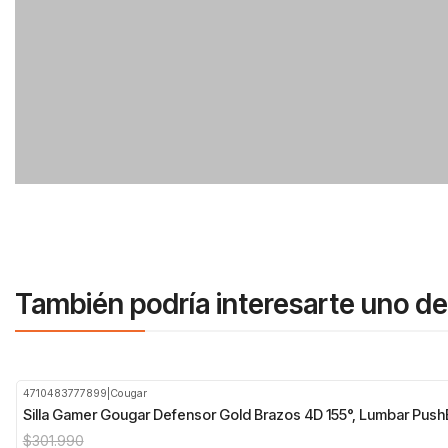
También podría interesarte uno de
4710483777899
|
Cougar
-18%
OFF
Silla Gamer Gougar Defensor Gold Brazos 4D 155°, Lumbar Pus
$301.990