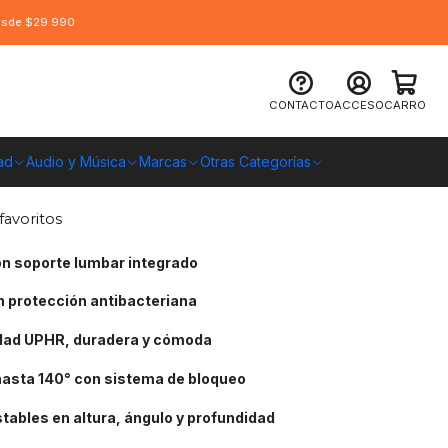
desde $29.990
rtagear SL3800 HygennX Midnight
CONTACTO
ACCESO
CARRO
ica
ad
Audio y Música
Marcas
Otras Categorías
O CHILE
favoritos
n soporte lumbar integrado
 protección antibacteriana
dad UPHR, duradera y cómoda
 hasta 140° con sistema de bloqueo
ables en altura, ángulo y profundidad