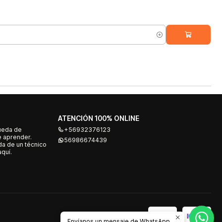
ATENCIÓN 100% ONLINE
ueda de
+56932376123
e aprender.
56986674439
a de un técnico
quí.
Envíanos un mensaje de WhatsApp