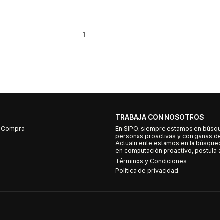
TRABAJA CON NOSOTROS
e Compra
En SIPO, siempre estamos en búsq
personas proactivas y con ganas d
Actualmente estamos en la búsqued
s
en computación proactivo, postula a
Términos y Condiciones
Política de privacidad