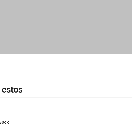
 estos
hBack