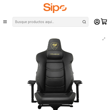
¡Compra hasta mediodía y recibe hoy! De lunes a sábado en el gran
Santiago. Envío gratis desde $29.990
Inicio
Computación y Gamers
Sillas y Escritorios
Sillas
Silla Gamer Evo Royal. Brazos 4D, Soporte Lumbar 4 Vías, 180°