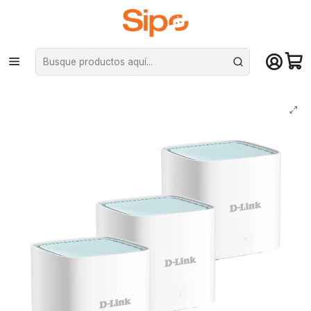
¡Compra hasta mediodía y recibe hoy! De lunes a sábado en el gran
Santiago. Envío gratis desde $29.990
Inicio
Redes y conectividad
Routers
Router Sistema Wi-Fi Mesh D-Link M15 AX1500 Wi-Fi 6 3-Pack