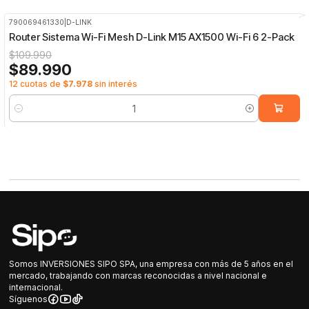
790069461330
|
D-LINK
-18%
OFF
Router Sistema Wi-Fi Mesh D-Link M15 AX1500 Wi-Fi 6 2-Pack
$109.990
$89.990
12 cuotas de
$7.978
sin interés
Cantidad
Somos INVERSIONES SIPO SPA, una empresa con más de 5 años en el
mercado, trabajando con marcas reconocidas a nivel nacional e
internacional.
Síguenos