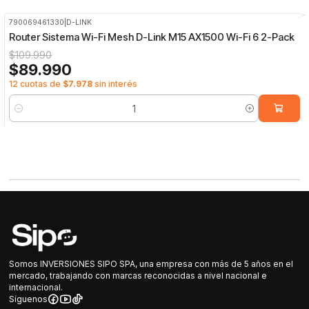
790069461330
|
D-LINK
-18%
OFF
Router Sistema Wi-Fi Mesh D-Link M15 AX1500 Wi-Fi 6 2-Pack
$109.990
$89.990
12 cuotas de
$7.978
sin interés
Cantidad
Somos INVERSIONES SIPO SPA, una empresa con más de 5 años en el
mercado, trabajando con marcas reconocidas a nivel nacional e
internacional.
Síguenos