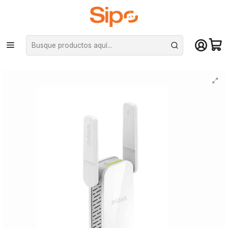
¡Compra hasta mediodía y recibe hoy! De lunes a sábado en el gran
Santiago. Envío gratis desde $29.990
Inicio
Redes y conectividad
Routers
Repetidor WiFi D-link AC750, Dual Band (DAP-1530)