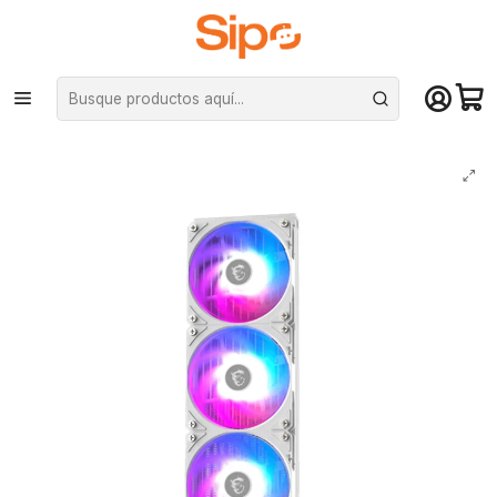
¡Compra hasta mediodía y recibe hoy! De lunes a sábado en el gran
Santiago. Envío gratis desde $29.990
Inicio
Componentes PC
Cooler CPU
Refrigeración líquida
Refrigeración líquida MSI Mag Coreliquid A13 360 ARG, Blanco