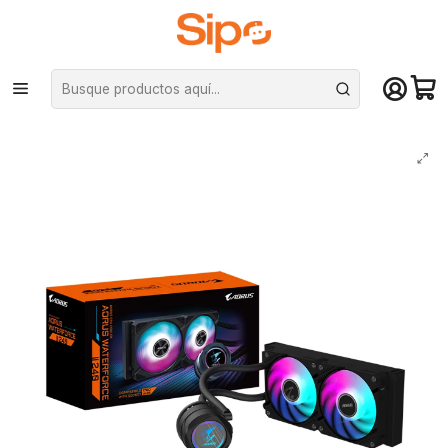
¡Compra hasta mediodía y recibe hoy! De lunes a sábado en el gran
Santiago. Envío gratis desde $29.990
Inicio
Componentes PC
Cooler CPU
Refrigeración líquida
Refrigeración Líquida Aorus Waterforce II 240 G2, Intel/AMD