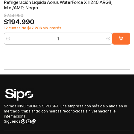
Refrigeración Líquida Aorus WaterForce X II 240 ARGB,
Intel/AMD, Negro
$244.990
$194.990
12 cuotas de
$17.286
sin interés
Cantidad
Somos INVERSIONES SIPO SPA, una empresa con más de 5 años en el
mercado, trabajando con marcas reconocidas a nivel nacional e
internacional.
Síguenos