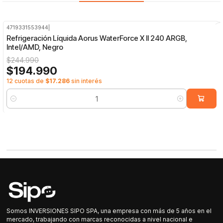
4719331553944
|
-20%
OFF
Refrigeración Líquida Aorus WaterForce X II 240 ARGB,
Intel/AMD, Negro
$244.990
$194.990
12 cuotas de
$17.286
sin interés
Cantidad
Somos INVERSIONES SIPO SPA, una empresa con más de 5 años en el
mercado, trabajando con marcas reconocidas a nivel nacional e