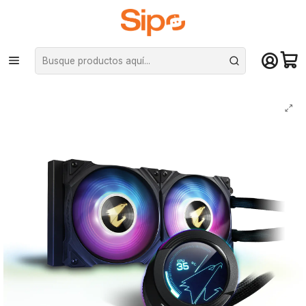
¡Compra hasta mediodía y recibe hoy! De lunes a sábado en el gran
Santiago. Envío gratis desde $29.990
Inicio
Componentes PC
Cooler CPU
Refrigeración líquida
Refrigeración Aorus Waterforce X 240, 240mm, Intel/AMD, ARGB