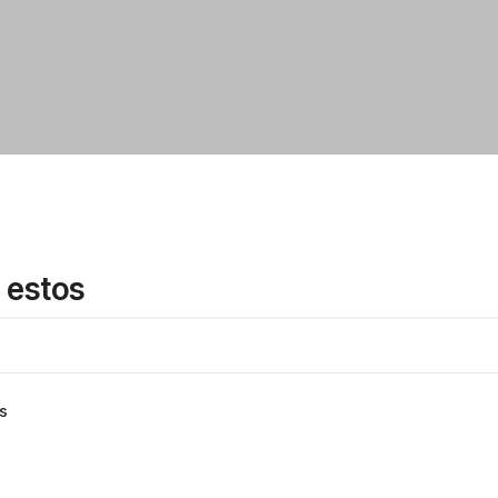
 estos
s