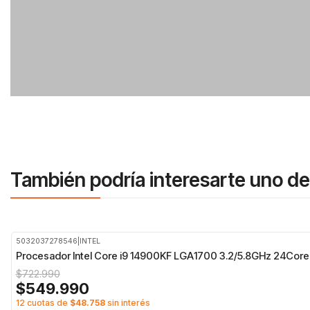
También podría interesarte uno de
5032037278546
|
INTEL
-24%
OFF
Procesador Intel Core i9 14900KF LGA1700 3.2/5.8GHz 24Core
$722.990
$549.990
12 cuotas de
$48.758
sin interés