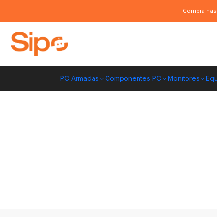
Inicio
Componentes PC
Procesadores
Intel
Procesador Intel Core
¡Compra hast
PC Armadas
Componentes PC
Monitores
Equ