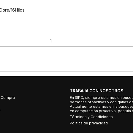
Core/16Hilos
TRABAJA CON NOSOTROS
e Compra
En SIPO, siempre estamos en búsq
personas proactivas y con ganas d
Actualmente estamos en la búsqued
s
en computación proactivo, postula a
Términos y Condiciones
Política de privacidad