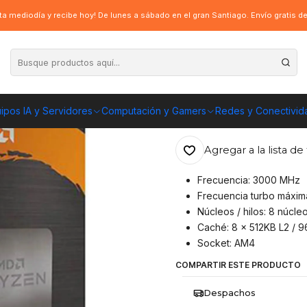
n 7 5700X3D [100-100001503BOX]
a mediodía y recibe hoy! De lunes a sábado en el gran Santiago. Envío gratis 
|
Procesador AMD
100001503BOX]
ipos IA y Servidores
Computación y Gamers
Redes y Conectivid
ENVÍO GRATIS A TOD
Agregar a la lista de 
Frecuencia: 3000 MHz
Frecuencia turbo máxim
Núcleos / hilos: 8 núcleo
Caché: 8 x 512KB L2 / 
Socket: AM4
COMPARTIR ESTE PRODUCTO
Despachos