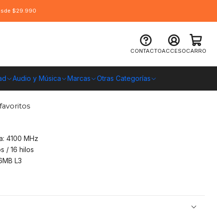
desde $29.990
 Ryzen 7 5700X3D [100-
CONTACTO
ACCESO
CARRO
ad
Audio y Música
Marcas
Otras Categorías
O CHILE
favoritos
a: 4100 MHz
s / 16 hilos
96MB L3