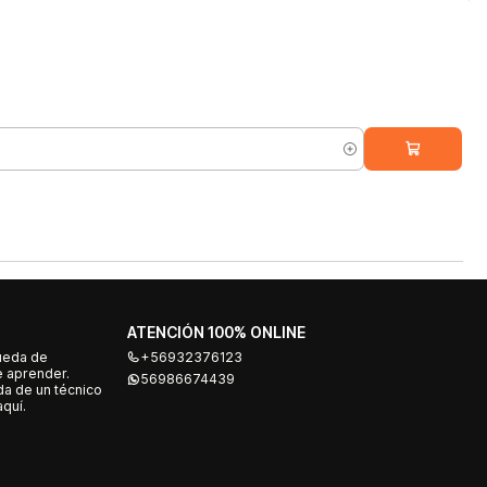
ATENCIÓN 100% ONLINE
ueda de
+56932376123
e aprender.
56986674439
a de un técnico
quí.