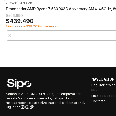
730143318471
|
AMD
-13%
OFF
Procesador AMD Ryzen 7 5800X3D Aniversary AM4, 4.5GHz, 8
$506.990
$439.490
12 cuotas de
$38.962
sin interés
Cantidad
NAVEGACIÓN
Seguimineto d
Blog
Somos INVERSIONES SIPO SPA, una empresa con
Lista de Deseo
más de 5 años en el mercado, trabajando con
Contacto
marcas reconocidas a nivel nacional e internacional.
Síguenos