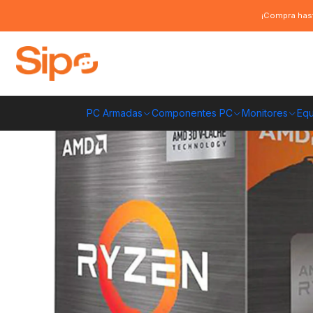
Inicio
Componentes PC
Procesadores
AMD
Procesador AMD Ryze
¡Compra hast
PC Armadas
Componentes PC
Monitores
Equ