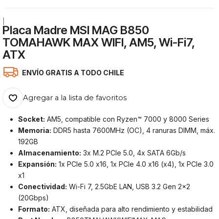
|
Placa Madre MSI MAG B850
TOMAHAWK MAX WIFI, AM5, Wi-Fi7,
ATX
ENVÍO GRATIS A TODO CHILE
Agregar a la lista de favoritos
Socket:
AM5, compatible con Ryzen™ 7000 y 8000 Series
Memoria:
DDR5 hasta 7600MHz (OC), 4 ranuras DIMM, máx.
192GB
Almacenamiento:
3x M.2 PCIe 5.0, 4x SATA 6Gb/s
Expansión:
1x PCIe 5.0 x16, 1x PCIe 4.0 x16 (x4), 1x PCIe 3.0
x1
Conectividad:
Wi-Fi 7, 2.5GbE LAN, USB 3.2 Gen 2x2
(20Gbps)
Formato:
ATX, diseñada para alto rendimiento y estabilidad