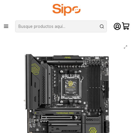
¡Compra hasta mediodía y recibe hoy! De lunes a sábado en el gran
Santiago. Envío gratis desde $29.990
Inicio
Componentes PC
Placas Madre
AMD AM5
Placa Madre MSI MAG B850 TOMAHAWK MAX WIFI, AM5, Wi-Fi7, ATX