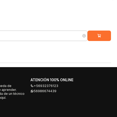
ATENCIÓN 100% ONLINE
ueda de
+56932376123
e aprender.
56986674439
a de un técnico
quí.