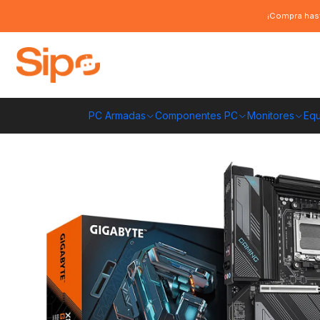
Inicio
Componentes PC
Placas Madre
AMD AM5
Placa Madre Giga
¡Compra hast
PC Armadas
Componentes PC
Monitores
Equ