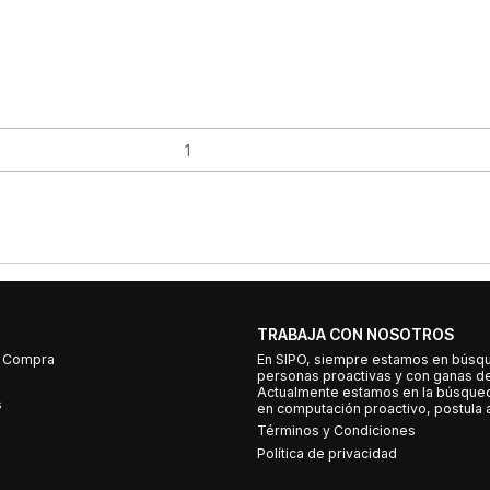
TRABAJA CON NOSOTROS
e Compra
En SIPO, siempre estamos en búsq
personas proactivas y con ganas d
Actualmente estamos en la búsqued
s
en computación proactivo, postula a
Términos y Condiciones
Política de privacidad