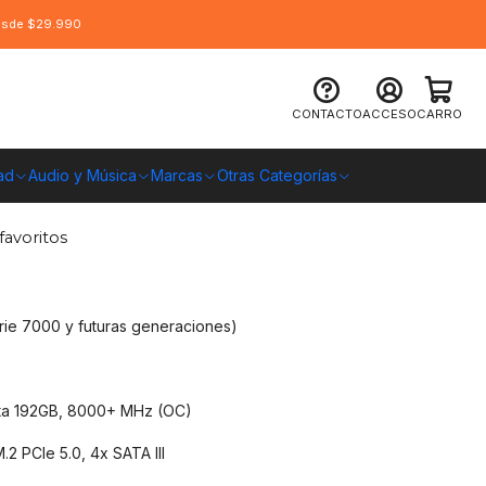
desde $29.990
gabyte X870 Gaming X Wifi7, AMD
CONTACTO
ACCESO
CARRO
ad
Audio y Música
Marcas
Otras Categorías
O CHILE
favoritos
ie 7000 y futuras generaciones)
a 192GB, 8000+ MHz (OC)
.2 PCIe 5.0, 4x SATA III