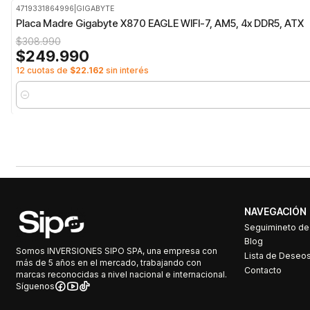
4719331864996
|
GIGABYTE
-19%
OFF
Placa Madre Gigabyte X870 EAGLE WIFI-7, AM5, 4x DDR5, ATX
$308.990
$249.990
12 cuotas de
$22.162
sin interés
Cantidad
NAVEGACIÓN
Seguimineto d
Blog
Somos INVERSIONES SIPO SPA, una empresa con
Lista de Deseo
más de 5 años en el mercado, trabajando con
Contacto
marcas reconocidas a nivel nacional e internacional.
Síguenos