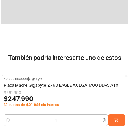
También podría interesarte uno de estos
4719331860998
|
Gigabyte
-15%
OFF
Placa Madre Gigabyte Z790 EAGLE AX LGA 1700 DDR5 ATX
$291.990
$247.990
12 cuotas de
$21.985
sin interés
Cantidad