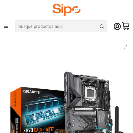
¡Compra hasta mediodía y recibe hoy! De lunes a sábado en el gran
Santiago. Envío gratis desde $29.990
Inicio
Componentes PC
Placas Madre
AMD AM5
Placa Madre Gigabyte X870 EAGLE WIFI-7, AM5, 4x DDR5, ATX