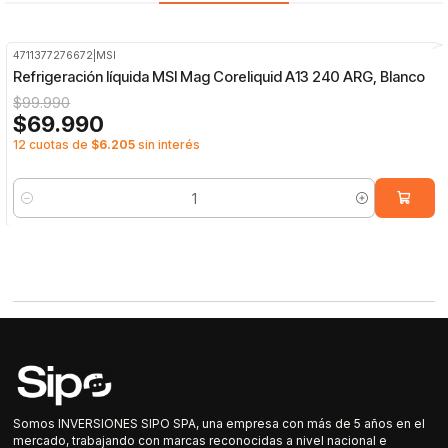
4711377276672
|
MSI
-30%
OFF
Refrigeración líquida MSI Mag Coreliquid A13 240 ARG, Blanco
$99.990
$69.990
12 cuotas de
$6.205
sin interés
Cantidad
Somos INVERSIONES SIPO SPA, una empresa con más de 5 años en el
mercado, trabajando con marcas reconocidas a nivel nacional e