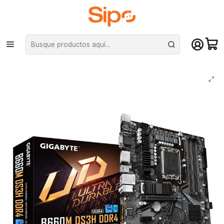
¡Compra hasta mediodía y recibe hoy! De lunes a sábado en el gran
Santiago. Envío gratis desde $29.990
Inicio
Componentes PC
Placas Madre
Intel LGA 1700
Placa Madre Gigabyte Micro ATX B660M DS3H DDR4 - Intel LGA1700