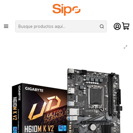
¡Compra hasta mediodía y recibe hoy! De lunes a sábado en el gran
Santiago. Envío gratis desde $29.990
Inicio
Componentes PC
Placas Madre
Intel LGA 1700
Placa Madre Gigabyte H610M K V2, Intel H610, LGA 1700, DDR5