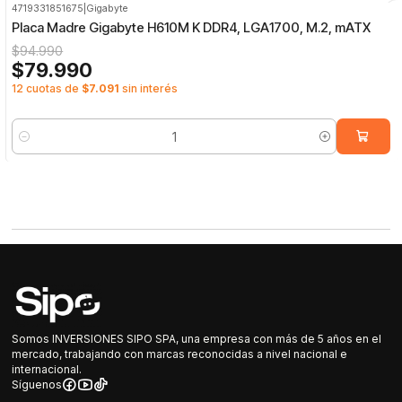
4719331851675
|
Gigabyte
-16%
OFF
Placa Madre Gigabyte H610M K DDR4, LGA1700, M.2, mATX
$94.990
$79.990
12 cuotas de
$7.091
sin interés
Cantidad
Somos INVERSIONES SIPO SPA, una empresa con más de 5 años en el
mercado, trabajando con marcas reconocidas a nivel nacional e
internacional.
Síguenos