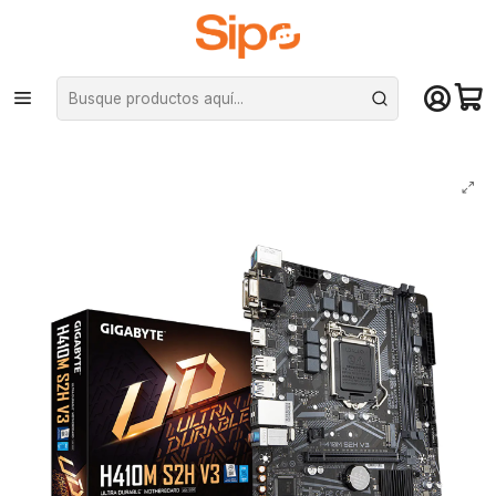
¡Compra hasta mediodía y recibe hoy! De lunes a sábado en el gran
Santiago. Envío gratis desde $29.990
Inicio
Componentes PC
Placas Madre
Intel LGA 1200
Placa Madre Gigabyte H410M-S2H V3, MicroATX, Intel LGA1200, DDR4
D-Chanel