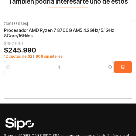
También podría interesarte uno de estos
730143317696
|
-30%
OFF
Procesador AMD Ryzen 7 8700G AM5 4.2GHz/ 5.1GHz
8Core/16Hilos
$352.990
$245.990
12 cuotas de
$21.808
sin interés
Cantidad
Somos INVERSIONES SIPO SPA, una empresa con más de 5 años en el