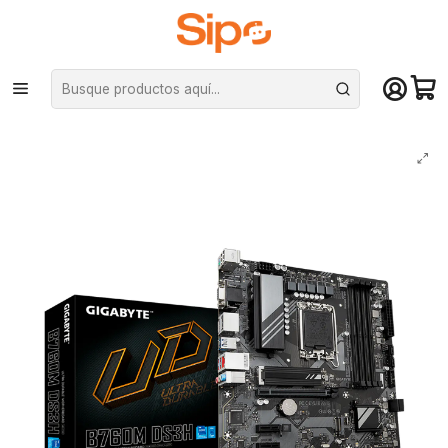
¡Compra hasta mediodía y recibe hoy! De lunes a sábado en el gran
Santiago. Envío gratis desde $29.990
Inicio
Componentes PC
Placas Madre
Intel LGA 1700
Placa Madre Gigabyte B760M DS3H LGA1700, DDR5, M.2, microATX