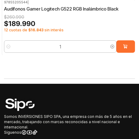
97855205544
|
-27%
OFF
Audífonos Gamer Logitech G522 RGB Inalámbrico Black
$260.990
$189.990
12 cuotas de
$16.843
sin interés
Cantidad
Somos INVERSIONES SIPO SPA, una empresa con más de 5 años en el
mercado, trabajando con marcas reconocidas a nivel nacional e
internacional.
Síguenos