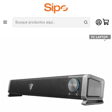
¡Compra hasta mediodía y recibe hoy! De lunes a sábado en el gran
Santiago. Envío gratis desde $29.990
Inicio
Audio y música
Parlantes PC y Subwoofer
Parlante Trust SoundBar Asto GXT618