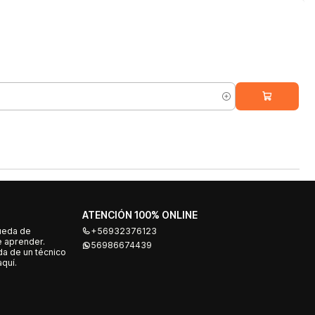
ATENCIÓN 100% ONLINE
ueda de
+56932376123
e aprender.
56986674439
a de un técnico
quí.