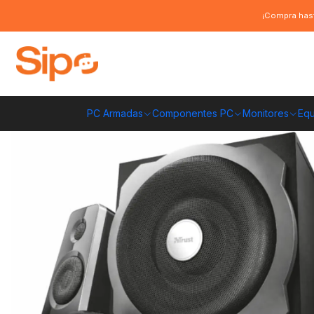
Inicio
Audio y música
Parlantes PC y Subwoofer
Parlante Subwoofer T
¡Compra hast
PC Armadas
Componentes PC
Monitores
Equ