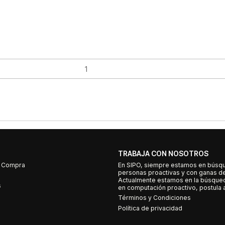
TRABAJA CON NOSOTROS
e Compra
En SIPO, siempre estamos en búsq
personas proactivas y con ganas d
Actualmente estamos en la búsqued
s
en computación proactivo, postula a
Términos y Condiciones
Política de privacidad