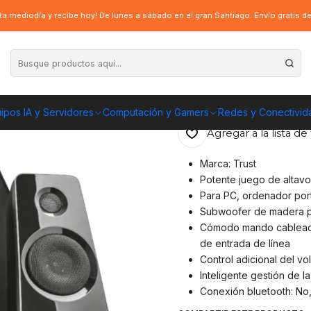
rust Tytan 2.1 - 120W
a mediodía y recibe hoy! De lunes a sábado en el gran Santiago. Envío gratis 
|
Parlante Subwoo
ENVÍO GRATIS A TOD
ipos IA y Servidores
Computación y Gamers
Redes y Conectivid
Agregar a la lista de 
Marca: Trust
Potente juego de altav
Para PC, ordenador port
Subwoofer de madera pa
Cómodo mando cableado 
de entrada de línea
Control adicional del v
Inteligente gestión de 
Conexión bluetooth: No,