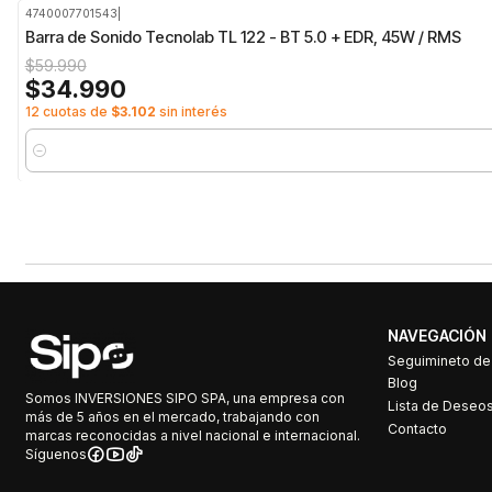
4740007701543
|
-42%
OFF
Barra de Sonido Tecnolab TL 122 - BT 5.0 + EDR, 45W / RMS
$59.990
$34.990
12 cuotas de
$3.102
sin interés
Cantidad
NAVEGACIÓN
Seguimineto d
Blog
Somos INVERSIONES SIPO SPA, una empresa con
Lista de Deseo
más de 5 años en el mercado, trabajando con
Contacto
marcas reconocidas a nivel nacional e internacional.
Síguenos