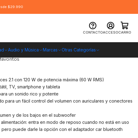
desde $29.990
fer Trust Tytan 2.1 - 120W
CONTACTO
ACCESO
CARRO
O CHILE
ad
Audio y Música
Marcas
Otras Categorías
favoritos
oces 2.1 con 120 W de potencia máxima (60 W RMS)
átil, TV, smartphone y tableta
ra un sonido rico y potente
para un fácil control del volumen con auriculares y conectores
olumen y de los bajos en el subwoofer
la alimentación: entra en modo de reposo cuando no está en uso
 pero puede darle la opción con el adaptador car bluetooth