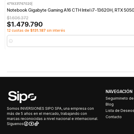
4719331767020
|
-8%
OFF
Notebook Gigabyte Gaming A16 CTH Intel i7-13620H, RTX 5050,
$1.606.372
$1.479.790
12 cuotas de
$131.187
sin interés
Cantidad
NAVEGACIÓN
Seguimineto d
Blog
Somos INVERSIONES SIPO SPA, una empresa con
Lista de Deseo
más de 5 años en el mercado, trabajando con
Contacto
marcas reconocidas a nivel nacional e internacional.
Síguenos