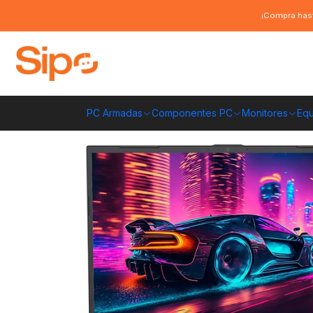
Inicio
Pc Armadas
Notebooks
Notebook Gigabyte G6 (2024) 165Hz, 
¡Compra hast
PC Armadas
Componentes PC
Monitores
Equ