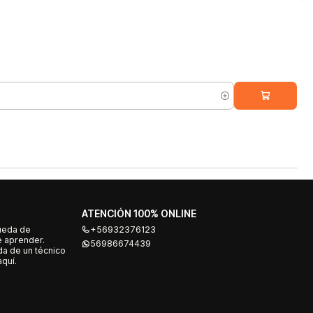
ATENCIÓN 100% ONLINE
ueda de
+56932376123
e aprender.
56986674439
a de un técnico
quí.