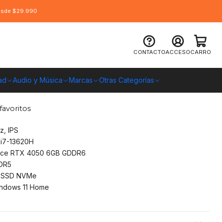
desde $29.990
te G6 (2024) 165Hz, i7-13620H,
CONTACTO
ACCESO
CARRO
SD, 16GB, Win11 Hom
ad
Audio y Música
Marcas
Otras Categorías
O CHILE
favoritos
z, IPS
 i7-13620H
rce RTX 4050 6GB GDDR6
DR5
 SSD NVMe
ndows 11 Home