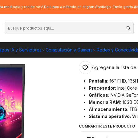
i7-13620H, RTX 4050, 1TB SSD, 16GB, Win11 Hom
a mediodía y recibe hoy! De lunes a sábado en el gran Santiago. Envío gratis 
|
Notebook Gigaby
RTX 4050, 1TB S
ipos IA y Servidores
Computación y Gamers
Redes y Conectivid
ENVÍO GRATIS A TOD
Agregar a la lista de 
Pantalla:
16" FHD, 165H
Procesador:
Intel Core
Gráficos:
NVIDIA GeFo
Memoria RAM:
16GB D
Almacenamiento:
1TB
Sistema operativo:
Wi
COMPARTIR ESTE PRODUCTO