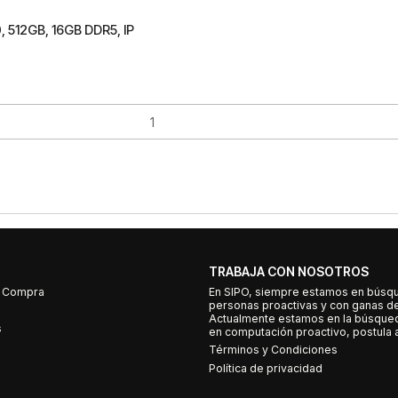
 512GB, 16GB DDR5, IP
TRABAJA CON NOSOTROS
e Compra
En SIPO, siempre estamos en búsq
personas proactivas y con ganas d
Actualmente estamos en la búsqued
s
en computación proactivo, postula a
Términos y Condiciones
Política de privacidad