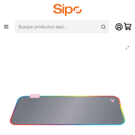
¡Compra hasta mediodía y recibe hoy! De lunes a sábado en el gran
Santiago. Envío gratis desde $29.990
Inicio
Computación y Gamers
Mouse Pad
Mousepad Gamer Fantech MPR800 Firefly RGB 80X30CM Sakura Ed