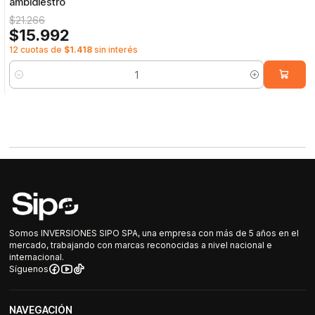
ambidiestro
$21.266
$15.992
12 cuotas de
$1.418
sin interés
Cantidad
Somos INVERSIONES SIPO SPA, una empresa con más de 5 años en el
mercado, trabajando con marcas reconocidas a nivel nacional e
internacional.
Síguenos
NAVEGACIÓN