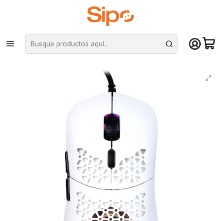
¡Compra hasta mediodía y recibe hoy! De lunes a sábado en el gran
Santiago. Envío gratis desde $29.990
Inicio
Computación y Gamers
Mouse
Mouse Gamer Onikuma Cw911 Óptico, Rgb, Ventilación, Blanco