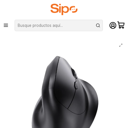
¡Compra hasta mediodía y recibe hoy! De lunes a sábado en el gran
Santiago. Envío gratis desde $29.990
Inicio
Computación y Gamers
Mouse
Mouse Inalámbrico Ergonómico 2,4Hz 1600DPI Recargable Negro