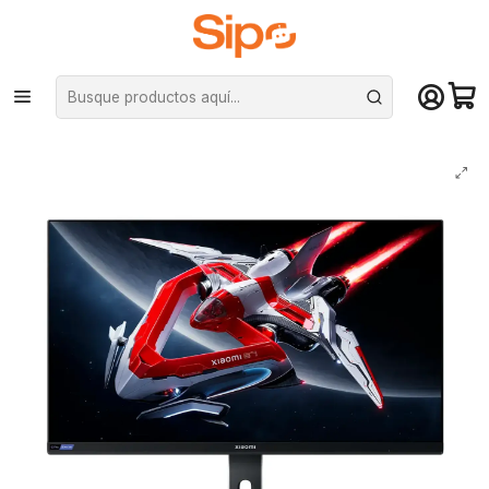
¡Compra hasta mediodía y recibe hoy! De lunes a sábado en el gran
Santiago. Envío gratis desde $29.990
Inicio
Monitores
Monitores
Monitor Gamer Xiaomi G Pro 27i, 27" Mini LED QHD, 180Hz, 1ms IPS