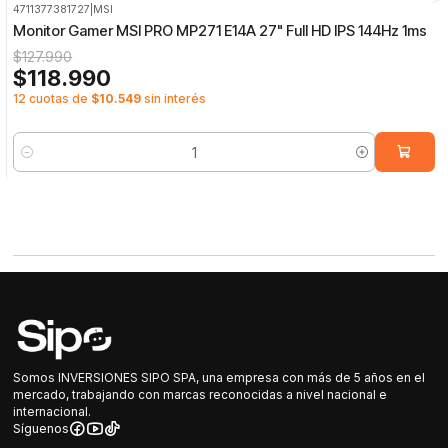
4711377381727
|
MSI
-7%
OFF
Monitor Gamer MSI PRO MP271 E14A 27" Full HD IPS 144Hz 1ms
$127.990
$118.990
12 cuotas de
$10.549
sin interés
Cantidad
Somos INVERSIONES SIPO SPA, una empresa con más de 5 años en el
mercado, trabajando con marcas reconocidas a nivel nacional e
internacional.
Síguenos