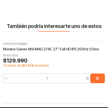
También podría interesarte uno de estos
4711377277136
|
MSI
-13%
OFF
Monitor Gamer MSI MAG 274F, 27” Full HD IPS 200Hz 0.5ms
$149.990
$129.990
12 cuotas de
$11.524
sin interés
Cantidad