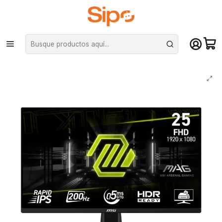
¡Compra hasta mediodía y recibe hoy! De lunes a sábado en el gran
Santiago. Envío gratis desde $29.990
Inicio
Marcas
MSI
Monitor Gamer MSI MAG 255F E20 24.5" Full HD Rapid IPS 200Hz 0.5ms