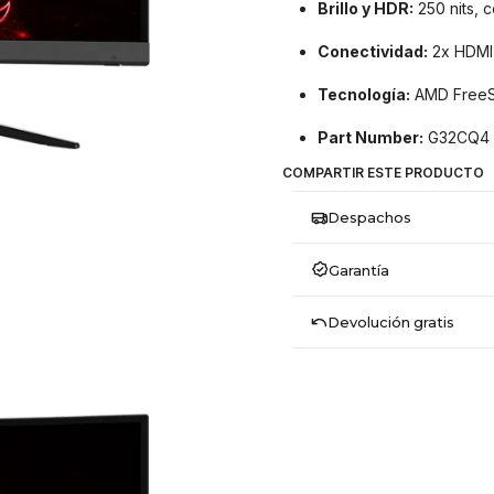
Brillo y HDR:
250 nits, 
Conectividad:
2x HDMI 2
Tecnología:
AMD FreeSy
Part Number:
G32CQ4 
COMPARTIR ESTE PRODUCTO
Despachos
Garantía
Devolución gratis