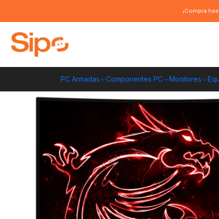
Inicio
Marcas
MSI
Monitor Gamer MSI G32CQ4 E2, 32" WQHD Curvo,
¡Compra hast
PC Armadas
Componentes PC
Monitores
Equ