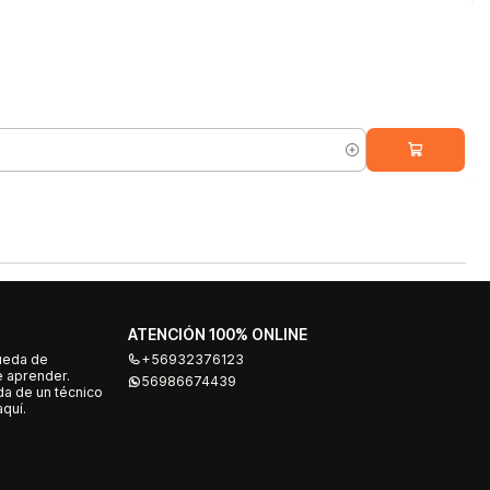
ATENCIÓN 100% ONLINE
ueda de
+56932376123
e aprender.
56986674439
a de un técnico
quí.