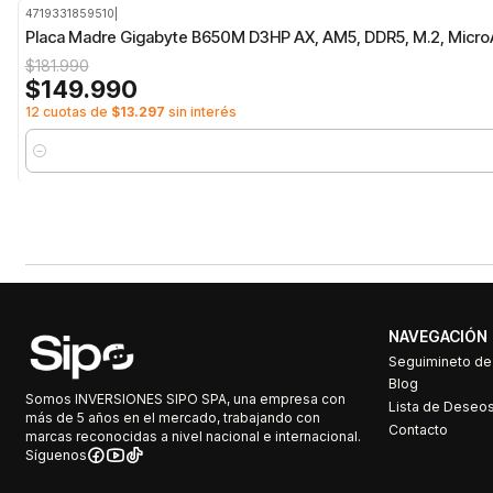
4719331859510
|
-18%
OFF
Placa Madre Gigabyte B650M D3HP AX, AM5, DDR5, M.2, Micr
$181.990
$149.990
12 cuotas de
$13.297
sin interés
Cantidad
NAVEGACIÓN
Seguimineto d
Blog
Somos INVERSIONES SIPO SPA, una empresa con
Lista de Deseo
más de 5 años en el mercado, trabajando con
Contacto
marcas reconocidas a nivel nacional e internacional.
Síguenos