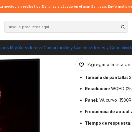
 170Hz, VA, HDR
a mediodía y recibe hoy! De lunes a sábado en el gran Santiago. Envío gratis 
|
Monitor Gamer 
170Hz, VA, HDR
ipos IA y Servidores
Computación y Gamers
Redes y Conectivid
ENVÍO GRATIS A TOD
Agregar a la lista de 
Tamaño de pantalla:
3
Resolución:
WQHD (25
Panel:
VA curvo (1500R
Frecuencia de actuali
Tiempo de respuesta: