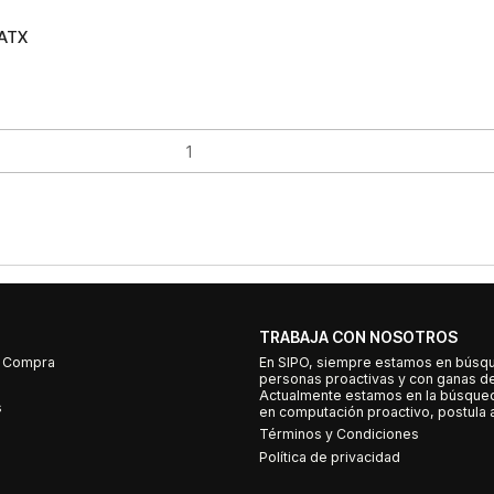
oATX
TRABAJA CON NOSOTROS
e Compra
En SIPO, siempre estamos en búsq
personas proactivas y con ganas d
Actualmente estamos en la búsqued
s
en computación proactivo, postula a
Términos y Condiciones
Política de privacidad